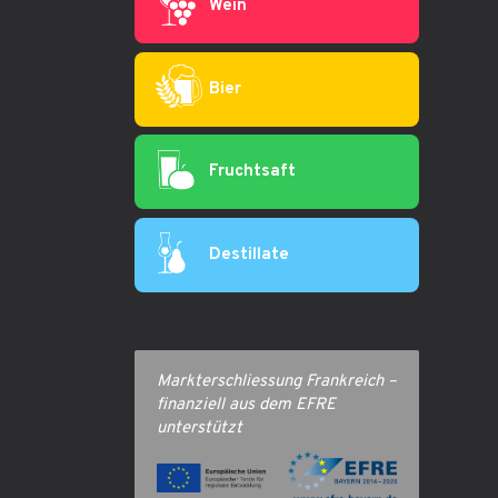
Wein
Bier
Fruchtsaft
Destillate
Markterschliessung Frankreich –
finanziell aus dem EFRE
unterstützt