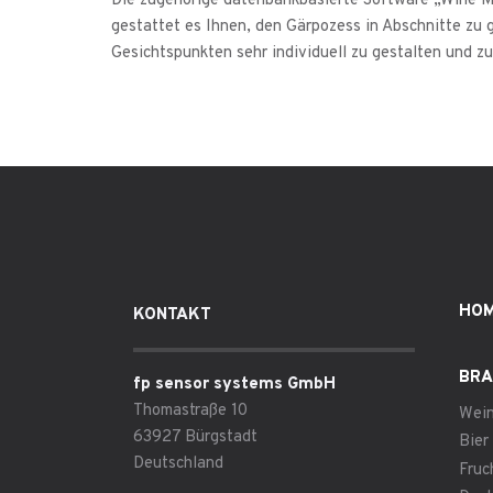
Die zugehörige datenbankbasierte Software „Wine 
gestattet es Ihnen, den Gärpozess in Abschnitte zu 
Gesichtspunkten sehr individuell zu gestalten und z
HO
KONTAKT
BRA
fp sensor systems GmbH
Thomastraße 10
Wei
63927 Bürgstadt
Bier
Deutschland
Fruc