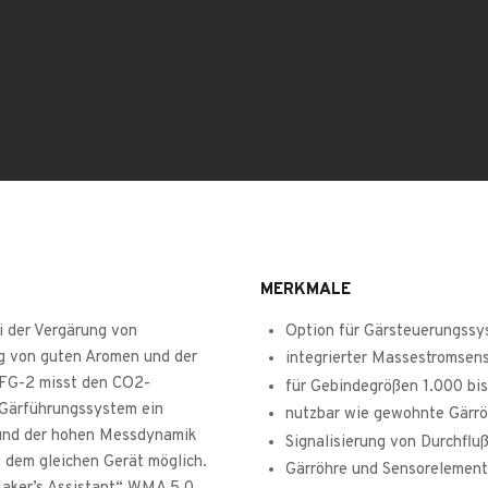
MERKMALE
i der Vergärung von
Option für Gärsteuerungssy
ng von guten Aromen und der
integrierter Massestromsen
 FG-2 misst den CO2-
für Gebindegrößen 1.000 bis
m Gärführungssystem ein
nutzbar wie gewohnte Gärrö
rund der hohen Messdynamik
Signalisierung von Durchflu
t dem gleichen Gerät möglich.
Gärröhre und Sensorelement