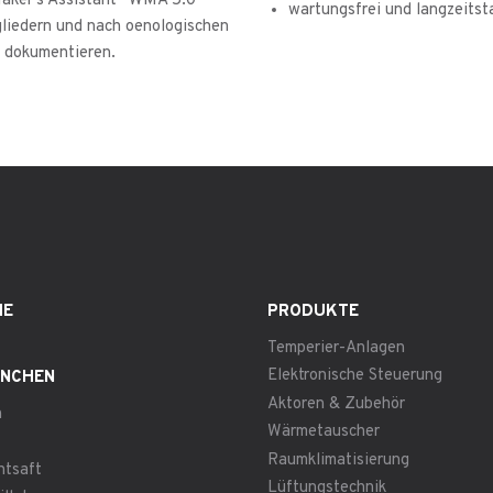
Maker’s Assistant“ WMA 5.0
wartungsfrei und langzeitsta
gliedern und nach oenologischen
u dokumentieren.
ME
PRODUKTE
Temperier-Anlagen
Elektronische Steuerung
NCHEN
Aktoren & Zubehör
n
Wärmetauscher
Raumklimatisierung
htsaft
Lüftungstechnik