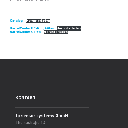
Katalog
Herunterladen
BarrelCooler BC-Plug&Play
Herunterladen
BarrelCooler CT-FK
Herunterladen
KONTAKT
fp sensor systems GmbH
Thomastraße 10