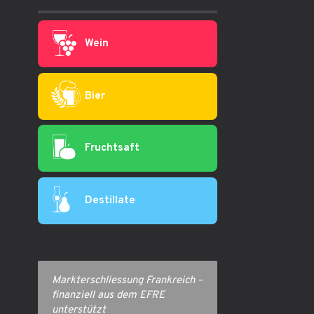
Wein
Bier
Fruchtsaft
Destillate
Markterschliessung Frankreich –
finanziell aus dem EFRE
unterstützt