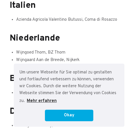
Italien
Azienda Agricola Valentino Butussi, Corna di Rosazzo
Niederlande
Wijngoed Thorn, BZ Thorn
Wijngaard Aan de Breede, Nijkerk
Um unsere Webseite für Sie optimal zu gestalten
Belgien
und fortlaufend verbessern zu können, verwenden
wir Cookies. Durch die weitere Nutzung der
From-19-on bv, Tienen
Webseite stimmen Sie der Verwendung von Cookies
zu.
Mehr erfahren
Dänemark
Okay
Ostergaard Winery, Stokkemarke