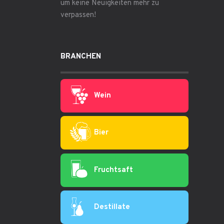
um keine Neuigkeiten mehr zu
verpassen!
BRANCHEN
Wein
Bier
Fruchtsaft
Destillate