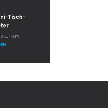
ini-Tisch-
ter
 °Brix, °KMW
REN