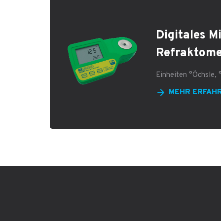
Digitales M
Refraktome
Einheiten °Öchsle,
MEHR ERFAH