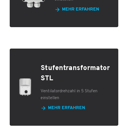
MEHR ERFAHREN
Stufentransformator
STL
Ventilatordrehzahl in 5 Stufen
einstellen
MEHR ERFAHREN