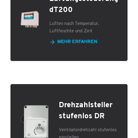
dT200
Lüften nach Temperatur,
Luftfeuchte und Zeit
MEHR ERFAHREN
Drehzahlsteller
stufenlos DR
Ventilatordrehzahl stufenlos
einstellen