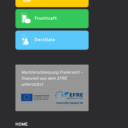
Fruchtsaft
Destillate
Markterschliessung Frankreich –
finanziell aus dem EFRE
unterstützt
HOME