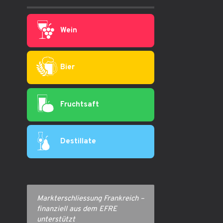
Wein
Bier
Fruchtsaft
Destillate
Markterschliessung Frankreich –
finanziell aus dem EFRE
unterstützt