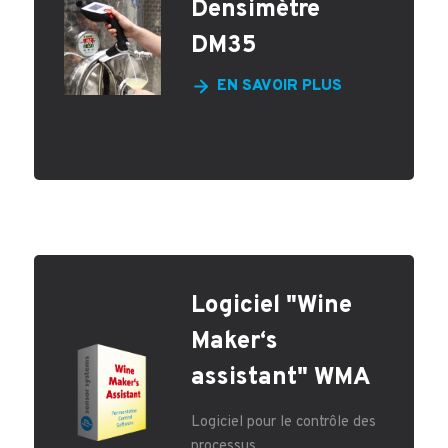
Densimètre
DM35
EN SAVOIR PLUS
Logiciel "Wine
Maker‘s
assistant" WMA
Logiciel pour le contrôle des
processus