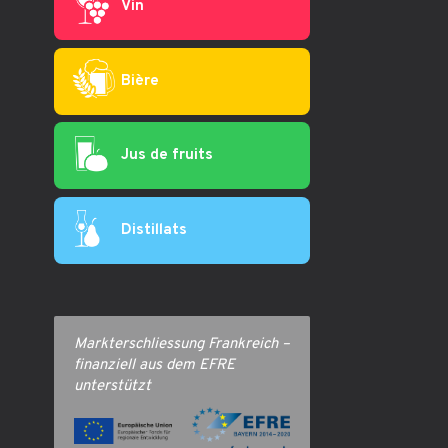
Vin
Bière
Jus de fruits
Distillats
Markterschliessung Frankreich –
finanziell aus dem EFRE
unterstützt