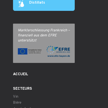
Distillats
Markterschliessung Frankreich –
finanziell aus dem EFRE
unterstützt
ACCUEIL
SECTEURS
Vin
Bière