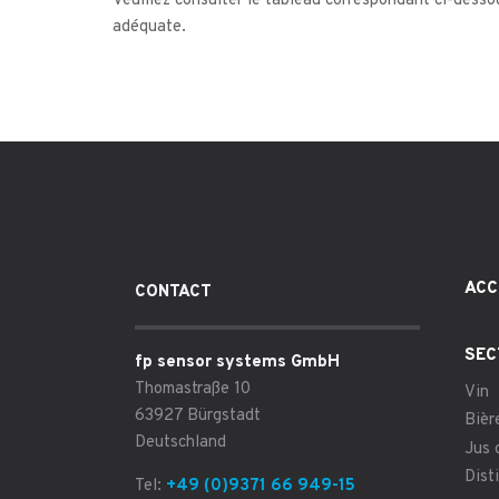
Veuillez consulter le tableau correspondant ci-dessou
adéquate.
ACC
CONTACT
SEC
fp sensor systems GmbH
Thomastraße 10
Vin
63927 Bürgstadt
Bièr
Deutschland
Jus 
Disti
Tel:
+49 (0)9371 66 949-15