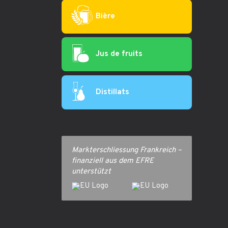
Bière
Jus de fruits
Distillats
Markterschliessung Frankreich –
finanziell aus dem EFRE
unterstützt