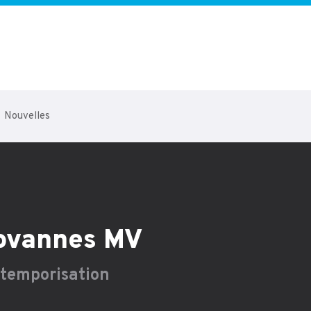
Nouvelles
rovannes MV
s temporisation