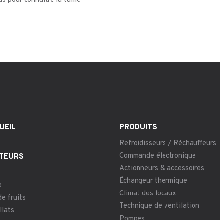
s pour connaître la taille
UEIL
PRODUITS
Refroidisseurs / Réchauffeurs
Commande électronique
TEURS
Actionneurs & accessoires
Échangeur thermique
e
Climat des locaux
de fruits
Technique de ventilation
llats
Pompes