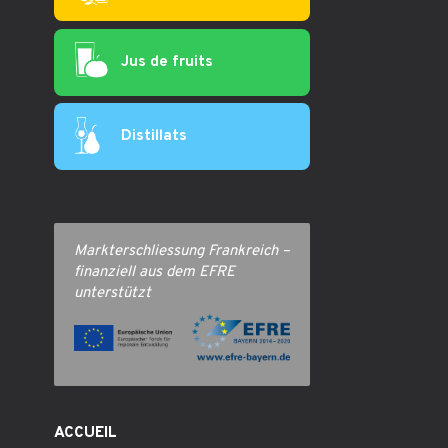
Jus de fruits
Distillats
Markterschliessung Frankreich –
finanziell aus dem EFRE
unterstützt
ACCUEIL