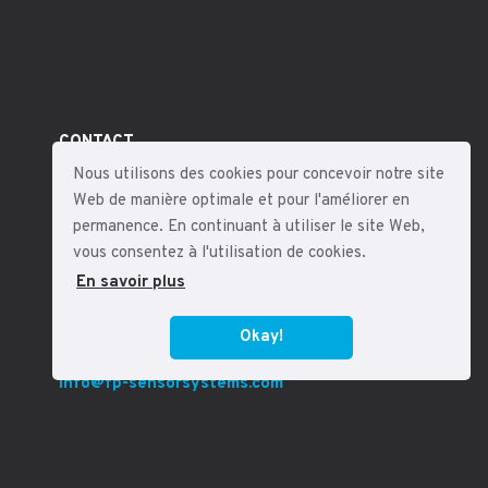
CONTACT
Nous utilisons des cookies pour concevoir notre site
Web de manière optimale et pour l'améliorer en
fp sensor systems GmbH
permanence. En continuant à utiliser le site Web,
Thomastraße 10
vous consentez à l'utilisation de cookies.
63927 Bürgstadt
En savoir plus
Deutschland
Tel:
+49 (0)9371 66 949-15
Okay!
Fax:
+49 (0)9371 66 949-17
info@fp-sensorsystems.com
Instagram